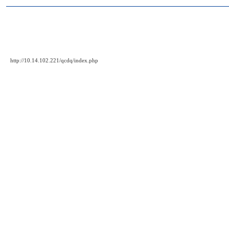
http://10.14.102.221/qcdq/index.php