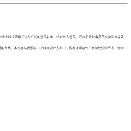
紫金港投票活动举行
浏览次数：
1138
选活动环节设计科学严谨，在教工、学生中以投票形式进行广泛的意见征求，
1个院徽设计方案入围，进行最后的角逐。本次参与投票的51个院徽设计
淀的稳重以及锐意进取的创新精神。
停下来各抒已见。