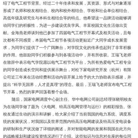
绍了电气工程节背景。经过二十年传承和发展，其资源、形式与对象逐渐
形成了名师和校友相结合、校内和校外相结合、学校和社会单位相结合、
高低年级及研究生与本科生相结合等的特点。他希望这一品牌活动能够调
动同学们的积极性，为进一步建设优良学风、丰富校园文化生活做出贡
献。金海燕老师谈到他已参加了四届电气工程节开幕式及相关活动，且每
次都有不同感受，本届电气工程节各项活动更贴近广大同学成长发展需
求，为同学们提供了一个广阔舞台，对学院文化的传承也起到了非常积极
的作用。他鼓励同学们积极参与到各项活动中，并有所收获。王瑞飞老师
在致辞中表示电气学院愿以电气工程节为平台，为所有热爱电气工程专业
的同学创造成长空间和提供展示舞台，对松下家电研究开发（杭州）有限
公司近三年来在活动经费和活动内容开展上给予的大力协助表示感谢，并
提出 “科学无国界，人才是真理”的理念。最后，王瑞飞老师宣布电气工程
节开幕，热烈的掌声回荡着整个会场。
随后，国家电网调度中心副主任、华中电网公司副总经理张晓明校友
为在场同学做了题为《大电网、特高压电网管理与运行》的精彩报告。张
校友通过生动的演示和讲解，给大家介绍了当前我国的电力系统、调度系
统的发展状况，对我国以及世界范围内特高压电网建设及特高压变电设备
的研制和生产状况做了详细的阐述，并对智能电网的发展和我国在此方向
的战略规划和建设投资情况进行了介绍。这些知识与信息对在座的每位同