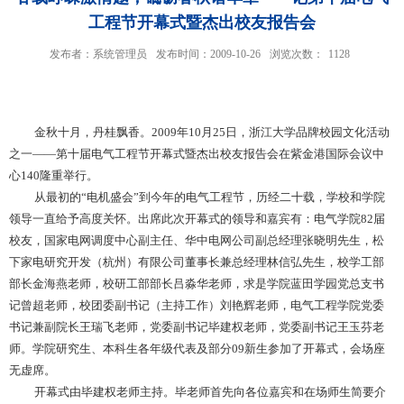
工程节开幕式暨杰出校友报告会
发布者：系统管理员
发布时间：2009-10-26
浏览次数：
1128
金秋十月，丹桂飘香。2009年10月25日，浙江大学品牌校园文化活动
之一——第十届电气工程节开幕式暨杰出校友报告会在紫金港国际会议中
心140隆重举行。
从最初的“电机盛会”到今年的电气工程节，历经二十载，学校和学院
领导一直给予高度关怀。出席此次开幕式的领导和嘉宾有：电气学院82届
校友，国家电网调度中心副主任、华中电网公司副总经理张晓明先生，松
下家电研究开发（杭州）有限公司董事长兼总经理林信弘先生，校学工部
部长金海燕老师，校研工部部长吕淼华老师，求是学院蓝田学园党总支书
记曾超老师，校团委副书记（主持工作）刘艳辉老师，电气工程学院党委
书记兼副院长王瑞飞老师，党委副书记毕建权老师，党委副书记王玉芬老
师。学院研究生、本科生各年级代表及部分09新生参加了开幕式，会场座
无虚席。
开幕式由毕建权老师主持。毕老师首先向各位嘉宾和在场师生简要介