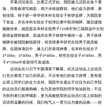
开幕式结束后，比赛正式开始。我院健儿活跃在各个赛
场，用青春谱写精彩，用汗水铸就辉煌。他们
奋力拼搏，勇
创佳绩。韩子娇一举夺得本科生组女子铁饼金牌，为我院拿
下首金，并在本科生组女子铅球比赛中取得铜牌。随后捷报
频频传来，姚思磊在本科生组男子110米栏和三级跳远中分别
获得金牌和银牌。高迪庆在男子铁饼中摘得一金，男子铁饼
铜牌亦被我院解锐获得，胡克维勇夺研究生组男子跳高银
牌。在团体项目中，健儿们亦表现神勇，在本科生组女子
4*100m、4*400m，男子4*400m，研究生组女子4*400m，男
子4*100m中皆获得可喜成绩。
运动会在31日下午圆满落下帷幕。此次运动会上运动员
们充分展现了自己的风采。不仅有他们的奋力拼搏，更有观
众席上同学们的全力支持。我院学生观众不仅仅为自己学院
的运动员们摇旗呐喊，也为其他学院的同学加油鼓劲；不仅
为胜利者们欢呼喝彩，更为虽败犹荣的运动员们送上鼓励的
话语和温馨的问候。我们电气人一贯引以为傲的品格——拚