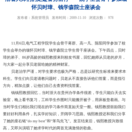
怀贝时璋、钱学森院士座谈会
发布者：系统管理员
发布时间：2009-11-10
浏览次数：
978
11月6日,电气工程学院学生会骨干蒋群、高一凡、陈阳同学参加了校
学生会举办的缅怀贝时璋、钱学森院士学生骨干座谈会。下午四点，贝时
璋的弟子、86岁高龄的钱熙教授来到校友书屋，回忆她师从贝老的岁月，
与大家一起分享贝老留给她的精神财富。
贝老治学严谨，对学生要求也极为严格，总是以研究生标准来要求本
科生。学生们向贝老请教问题时，贝老从不直接告诉他们答案，而是指引
方向，稍加点拨，让他们自己去查资料找答案。
钱钱熙教授回忆，当时浙大在贵州办学条件很差，学生只能白天去实
验室，晚上看书复习，工科学生作图时只能搬开被子，用床板垫着画。与
当时学生们相比我们现在的学习条件简直如天堂一般。钱熙教授鼓励我们
要好好利用条件，扎实学好知识，开阔学习思路。钱熙教授还和我们分享
了她的座右铭“do my best”和“笨鸟先飞”。发言结束后，钱熙教授兴致很
高，又即兴演唱了她求学时代的两首充满激情的歌曲。