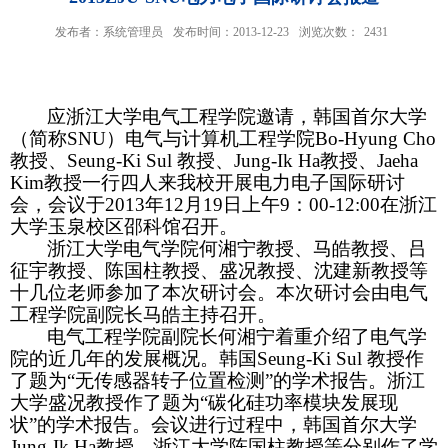
发布者：系统管理员
发布时间：2013-12-23
浏览次数：
2431
应浙江大学电气工程学院邀请，韩国首尔大学
（简称
SNU
）
电气与计算机工程学院
Bo-Hyung Cho
教授、
Seung-Ki Sul
教授、
Jung-Ik Ha
教授、
Jaeha
Kim
教授一行四人来我校开展电力电子国际研讨
会，会议于
2013
年
12
月
19
日上午
9
：
00-12:00
在浙江
大学玉泉校区邵科馆召开。
浙江大学电气学院何湘宁教授、马皓教授、吕
征宇教授、陈国柱教授、盛况教授、沈建新教授等
十几位老师参加了本次研讨会。本次研讨会由电气
工程学院副院长马皓主持召开。
电气工程学院副院长何湘宁着重介绍了电气学
院的近几年的发展概况。韩国
Seung-Ki Sul
教授作
了题为“无传感器转子位置检测”的学术报告。浙江
大学盛况教授作了题为“碳化硅功率模块发展现
状”的学术报告。会议进行过程中，韩国首尔大学
Jung-Ik Ha
教授、浙江大学陈国柱教授等分别作了学