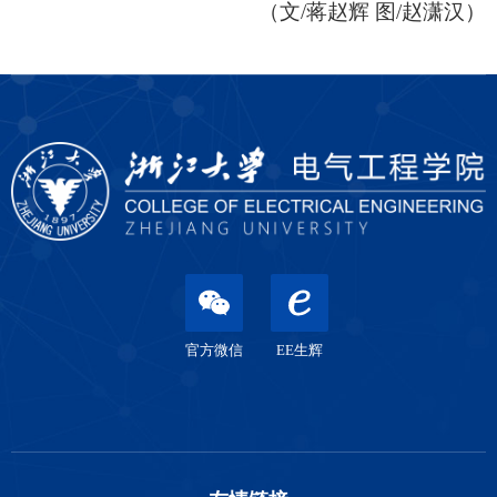
（文/蒋赵辉 图/赵潇汉）
官方微信
EE生辉