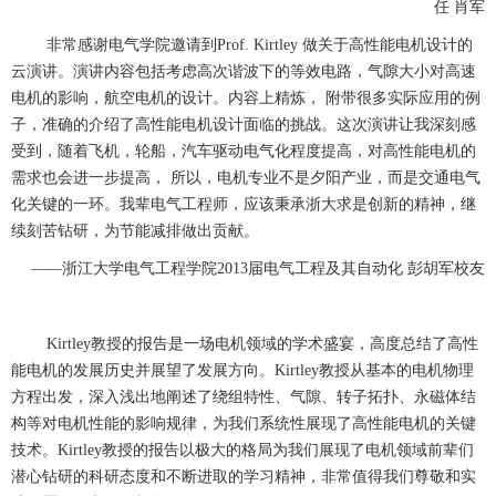
任 肖军
非常感谢电气学院邀请到Prof. Kirtley 做关于高性能电机设计的
云演讲。演讲内容包括考虑高次谐波下的等效电路，气隙大小对高速
电机的影响，航空电机的设计。内容上精炼， 附带很多实际应用的例
子，准确的介绍了高性能电机设计面临的挑战。这次演讲让我深刻感
受到，随着飞机，轮船，汽车驱动电气化程度提高，对高性能电机的
需求也会进一步提高， 所以，电机专业不是夕阳产业，而是交通电气
化关键的一环。我辈电气工程师，应该秉承浙大求是创新的精神，继
续刻苦钻研，为节能减排做出贡献。
——浙江大学电气工程学院2013届电气工程及其自动化 彭胡军校友
Kirtley
教授的报告是一场电机领域的学术盛宴，高度总结了高性
能电机的发展历史并展望了发展方向。Kirtley教授从基本的电机物理
方程出发，深入浅出地阐述了绕组特性、气隙、转子拓扑、永磁体结
构等对电机性能的影响规律，为我们系统性展现了高性能电机的关键
技术。Kirtley教授的报告以极大的格局为我们展现了电机领域前辈们
潜心钻研的科研态度和不断进取的学习精神，非常值得我们尊敬和实