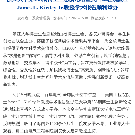
James L. Kirtley Jr.教授学术报告顺利举办
发布者：系统管理员
发布时间：2020-05-18
浏览次数：
993
浙江大学博士生创新论坛由校博士生会、各院系研博会、学生科
创社团联合主办，搭建了校院两级学术活动共享平台，为全校博士生
们提供了多学科学术交流盛会。自2003年首期举办以来，论坛始终秉
承“求是创新”的精神，倡导学科汇聚，鼓励自主创新，以“启迪智慧，
激励创新，交流学术，博采众长”为主旨，旨在充分发挥我校多学科、
综合性、交叉性的优势，加快我校博士生“高素质、创新性”人才的培
养步伐，增进博士生之间的学术交流与互助，增强创新意识，提高创
新能力。
5月15日晚八点，百年电气·全球院士空中讲堂——美国工程院院
士James L. Kirtley Jr.教授学术报告暨浙江大学第358期博士生创新论坛
通过线上直播的方式成功举办。本次空中讲堂由浙江大学电气工程学
院、浙江大学博士生会、浙江大学电气工程学院研究生会联合主办，
反响热烈，吸引了海内外1400余位师生、院友及学术界、工业界人士
观看。讲堂由电气工程学院副院长沈建新教授主持。