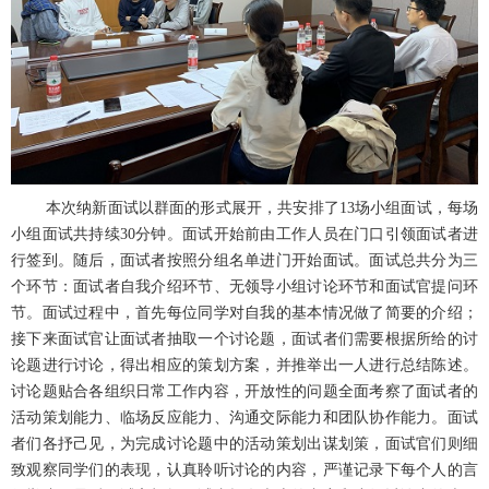
本次纳新面试以群面的形式展开，共安排了
13
场小组面试，每场
小组面试共持续
30
分钟。面试开始前由工作人员在门口引领面试者进
行签到。随后，面试者按照分组名单进门开始面试。面试总共分为三
个环节：面试者自我介绍环节、无领导小组讨论环节和面试官提问环
节。面试过程中，首先每位同学对自我的基本情况做了简要的介绍；
接下来面试官让面试者抽取一个讨论题，面试者们需要根据所给的讨
论题进行讨论，得出相应的策划方案，并推举出一人进行总结陈述。
讨论题贴合各组织日常工作内容，开放性的问题全面考察了面试者的
活动策划能力、临场反应能力、沟通交际能力和团队协作能力。面试
者们各抒己见，为完成讨论题中的活动策划出谋划策，面试官们则细
致观察同学们的表现，认真聆听讨论的内容，严谨记录下每个人的言