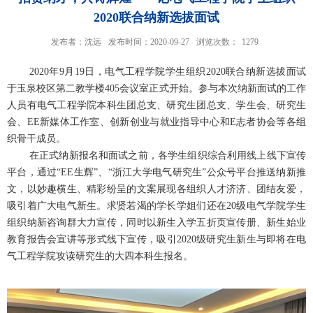
2020联合纳新选拔面试
发布者：沈远
发布时间：2020-09-27
浏览次数：
1279
2020
年
9
月
19
日，电气工程学院学生组织
2020
联合纳新选拔面试
于玉泉校区第二教学楼
405
会议室正式开始。参与本次纳新面试的工作
人员有电气工程学院本科生团总支、研究生团总支、学生会、研究生
会、
EE
新媒体工作室、创新创业与就业指导中心和
E
志者协会等各组
织骨干成员。
在正式纳新报名和面试之前，各学生组织综合利用线上线下宣传
平台，通过“
EE
生辉”、“浙江大学电气研究生”公众号平台推送纳新推
文，以妙趣横生、精彩纷呈的文案展现各组织人才济济、团结友爱，
吸引着广大电气新生。求贤若渴的学长学姐们还在
20
级电气学院学生
组织纳新咨询群大力宣传，同时以新生入学五折页宣传册、新生始业
教育报告会宣讲等形式线下宣传，吸引
2020
级研究生新生与即将在电
气工程学院攻读研究生的大四本科生报名。