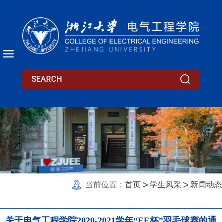
当前位置：
首页
学生风采
新闻动态
关于电气工程学院2020-2021学年“EE杯”羽毛球赛的通