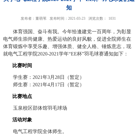
知
发布者：董萌苇
发布时间：2021-03-23
浏览次数：
1031
体育强国、奋斗有我。今年恰逢建党一百周年，为彰显
电气师生崇尚健康、热爱运动的良好风貌，促进全院师生在
体育锻炼中享受乐趣、增强体质、健全人格、锤炼意志，现
就电气工程学院
2020-2021
学年
“EE
杯
”
羽毛球赛通知如下：
比赛时间
学生赛：
2021
年
3
月
28
日（暂定）
师生赛：
2021
年
4
月
17
日（暂定）
比赛地点
玉泉校区邵体馆羽毛球场
活动对象
电气工程学院全体师生。