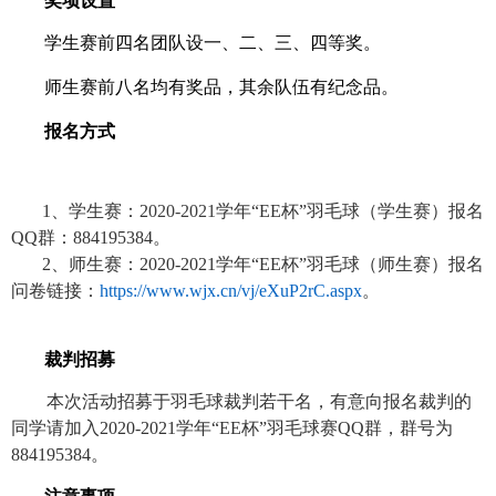
奖项设置
学生赛前四名团队设一、二、三、四等奖。
师生赛前八名均有奖品，其余队伍有纪念品。
报名方式
1
、学生赛：
2
020-2021
学年“
EE
杯”羽毛球（学生赛）报名
QQ
群：
884195384
。
2
、师生赛：
2020-2021
学年
“EE
杯
”
羽毛球（师生赛）报名
问卷链接：
https://www.wjx.cn/vj/eXuP2rC.aspx
。
裁判招募
本次活动招募于羽毛球裁判若干名，有意向报名裁判的
同学请加入
2020-2021
学年“
EE
杯”羽毛球赛
QQ
群，群号为
884195384
。