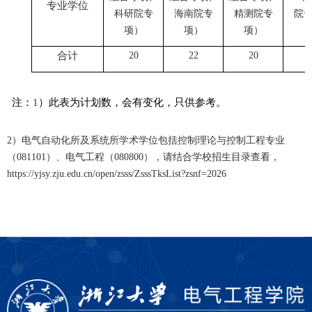
专业学位
科研院专
海南院专
精测院专
院
项）
项）
项）
合计
20
22
20
注：
1
）此表为计划数，会有变化，只供参考。
2
）电气自动化所及系统所学术学位包括控制理论与控制工程专业
（
081101
）、电气工程（
080800
），请结合学校招生目录查看，
https://yjsy.zju.edu.cn/open/zsss/ZsssTksList?zsnf=2026