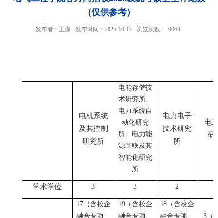
（仅供参考）
发布者：王潇
发布时间：2025-10-13
浏览次数：
9064
电能存储技
术研究所、
电力系统自
电机系统
电力电子
电
动化研究
及其控制
技术研究
所、电力能
研
研究所
所
源互联及其
智能化研究
所
学术学位
3
3
2
17
（含校企
19
（含校企
18
（含校企
融合专项、
融合专项、
融合专项、
3
（