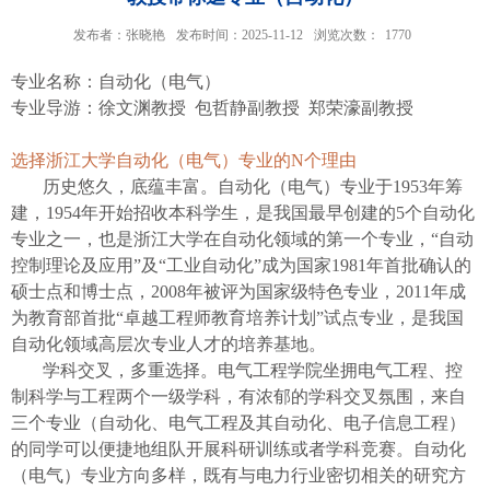
发布者：张晓艳
发布时间：2025-11-12
浏览次数：
1770
专业名称：
自动化（电气）
专业导游：
徐文渊教授
包哲静副教授
郑荣濠副教授
选择浙江大学自动化（电气）专业的
N
个理由
历史悠久，底蕴丰富。
自动化（电气）专业于
1953
年筹
建，
1954
年开始招收本科学生，是我国最早创建的
5
个自动化
专业之一，也是浙江大学在自动化领域的第一个专业，
“
自动
控制理论及应用
”
及
“
工业自动化
”
成为国家
1981
年首批确认的
硕士点和博士点，
2008
年被评为国家级特色专业，
2011
年成
为教育部首批
“
卓越工程师教育培养计划
”
试点专业，是我国
自动化领域高层次专业人才的培养基地。
学科交叉，多重选择。
电气工程学院坐拥电气工程、控
制科学与工程两个一级学科，有浓郁的学科交叉氛围，来自
三个专业（自动化、电气工程及其自动化、电子信息工程）
的同学可以便捷地组队开展科研训练或者学科竞赛。自动化
（电气）专业方向多样，既有与电力行业密切相关的研究方