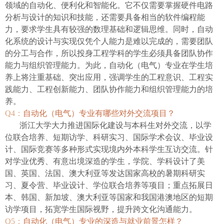
领域的自动化、便利化和智能化。它不仅需要掌握硬件电路
分析与设计的知识和技能，还需要具备相当的软件编程能
力，要求学生具有较强的数理基础和逻辑思维。同时，自动
化系统的设计与实现仅凭个人能力是难以完成的，需要团队
的分工与合作，所以投身工程学科的学生必须具备团队协作
能力与组织管理能力。为此，自动化（电气）专业在学生培
养上将注重基础、突出应用，强调学生的工程意识、工程实
践能力、工程创新能力、团队协作能力和组织管理能力的培
养。
Q4
：
自动化（电气）专业有哪些对外交流项目？
浙江大学大力推进国际化建设与本科生对外交流，以学
位联合培养、短期访学、科研实习、国际学术会议、毕业设
计、国际竞赛等多种形式实现境内外本科学生互访交流。针
对学业优秀、有意出境深造的学生，学院、学科设计了美
国、英国、法国、澳大利亚等发达国家高校的暑期科研实
习、夏令营、毕业设计、学位联合培养等项目；重点拓展日
本、韩国、新加坡、澳大利亚等国家和我国港澳地区的短期
访学项目，拓宽学生国际视野，提升跨文化沟通能力。
Q5
：
自动化（电气）专业的深造与就业前景怎样？