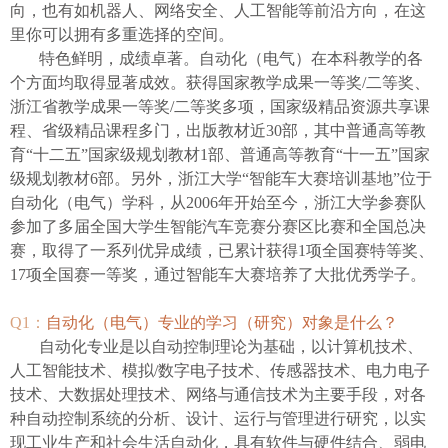
向，也有如机器人、网络安全、人工智能等前沿方向，在这
里你可以拥有多重选择的空间。
特色鲜明，成绩卓著。
自动化（电气）在本科教学的各
个方面均取得显著成效。获得国家教学成果一等奖
/
二等奖、
浙江省教学成果一等奖
/
二等奖多项，国家级精品资源共享课
程、省级精品课程多门，出版教材近
30
部，其中普通高等教
育
“
十二五
”
国家级规划教材
1
部、普通高等教育
“
十一五
”
国家
级规划教材
6
部。另外，浙江大学
“
智能车大赛培训基地
”
位于
自动化（电气）学科，从
2006
年开始至今，浙江大学参赛队
参加了多届全国大学生智能汽车竞赛分赛区比赛和全国总决
赛，取得了一系列优异成绩，已累计获得
1
项全国赛特等奖、
17
项全国赛一等奖，通过智能车大赛培养了大批优秀学子。
Q1
：
自动化（电气）专业的学习（研究）对象是什么？
自动化专业是以自动控制理论为基础，以计算机技术、
人工智能技术、模拟
/
数字电子技术、传感器技术、电力电子
技术、大数据处理技术、网络与通信技术为主要手段，对各
种自动控制系统的分析、设计、运行与管理进行研究，以实
现工业生产和社会生活自动化，具有软件与硬件结合、弱电