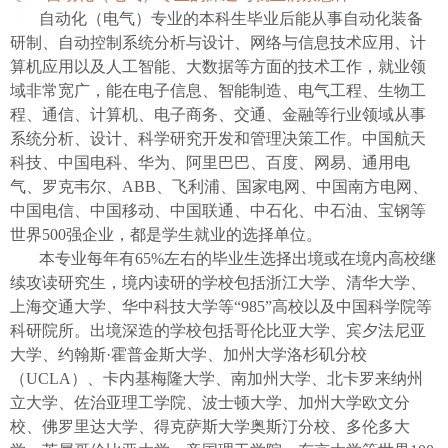
自动化（电气）专业的本科生毕业后能从事自动化装备
研制、自动控制系统分析与设计、网络与信息技术应用、计
算机应用以及人工智能、大数据等方面的技术工作，就业领
域非常宽广，能在电子信息、智能制造、电气工程、生物工
程、通信、计算机、电子商务、交通、金融等行业领域从事
系统分析、设计、科学研究开发和管理决策工作。中国航天
科技、中国电科、华为、阿里巴巴、百度、网易、通用电
气、罗克韦尔、
ABB
、飞利浦、国家电网、中国南方电网、
中国电信、中国移动、中国联通、中石化、中石油、宝钢等
世界
500
强企业，都是学生就业的选择单位。
本专业每年有
65%
左右的毕业生选择出境或在境内高校继
续攻读研究生，境内读研的学校包括浙江大学、清华大学、
上海交通大学、华中科技大学等
“985”
高校以及中国科学院等
科研院所。出境深造的学校包括哥伦比亚大学、宾夕法尼亚
大学、约翰斯
·
霍普金斯大学、加州大学洛杉矶分校
（
UCLA
）、卡内基梅隆大学、南加州大学、北卡罗来纳州
立大学、佐治亚理工学院、波士顿大学、加州大学欧文分
校、佛罗里达大学、得克萨斯大学奥斯汀分校、多伦多大