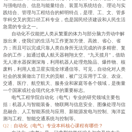
与强电结合、信息与能量结合、装置与系统结合、理论与实
践结合、管理与工程结合的鲜明特点，是理、工、文、管多
学科交叉的宽口径工科专业，也是国民经济建设和人民生活
急需的专业之一。
自动化不仅能把人类从繁重的体力与部分脑力劳动中解
放出来，使我们的生活与工作更加方便、高效、省心、省
力；而且可以完成只靠人类自身所无法完成的许多精密、复
杂的工作，如通过载人航天器翱翔太空、
“
九天揽月
”
，借助
无人潜水器探测深海，利用机器人处理危险品、爆炸物、核
废料，利用人造卫星实现全球通信等。可见，自动化对人类
社会的发展做出了巨大的贡献，被广泛应用于工业、农业、
交通、医疗、航空航天、服务业和家庭等各个领域，是衡量
一个国家或社会现代化水平的重要标志。
电气工程学院自动化（电气）专业的研究领域主要包
括：机器人与智能装备、物联网与信息安全、图像处理与信
息融合、人工智能系统与应用、新能源发电与控制、海洋监
测与工程、智能交通系统与控制等。
Q2
：
自动化（电气）专业本科核心课程有哪些？