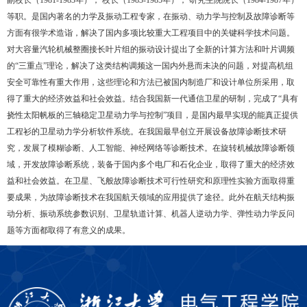
副校长（1981-1983年）， 校长（1983-1985年）， 研究生院院长（1984-1987年）
等职。是国内著名的力学及振动工程专家，在振动、动力学与控制及故障诊断等
方面有很学术造诣，解决了国内多项比较重大工程项目中的关键科学技术问题。
对大容量汽轮机械整圈接长叶片组的振动设计提出了全新的计算方法和叶片调频
的“三重点”理论，解决了这类结构调频这一国内外悬而未决的问题，对提高机组
安全可靠性有重大作用，这些理论和方法已被国内制造厂和设计单位所采用，取
得了重大的经济效益和社会效益。结合我国新一代通信卫星的研制，完成了“具有
挠性太阳帆板的三轴稳定卫星动力学与控制”项目，是国内最早实现的能真正提供
工程衫的卫星动力学分析软件系统。在我国最早创立开展设备故障诊断技术研
究，发展了模糊诊断、人工智能、神经网络等诊断技术。在旋转机械故障诊断领
域，开发故障诊断系统，装备于国内多个电厂和石化企业，取得了重大的经济效
益和社会效益。在卫星、飞般故障诊断技术可行性研究和原理性实验方面取得重
要成果，为故障诊断技术在我国航天领域的应用提供了途径。此外在航天结构振
动分析、振动系统参数识别、卫星轨道计算、机器人逆动力学、弹性动力学反问
题等方面都取得了有意义的成果。