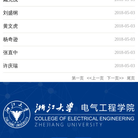
刘盛纲
2018-05-03
黄文虎
2018-05-03
杨奇逊
2018-05-03
张直中
2018-05-03
许庆瑞
2018-05-03
第一页
<<上一页
下一页>>
尾页