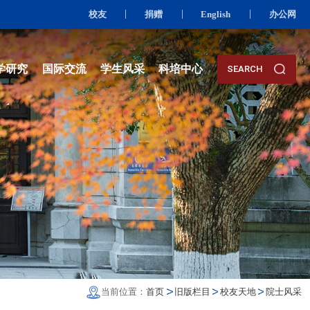
校友
资队伍
人才培养
科学研究
国际交流
学生风