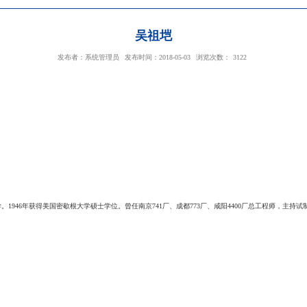
吴祖垲
发布者：系统管理员
发布时间：2018-05-03