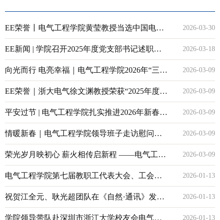
EE荣誉丨电气工程学院黄莹教授当选中国电机
2026-03-30
工程学会会士
EE新闻 | 学院召开2025年度党支部书记述职评
2026-03-18
议会暨党支部书记工作例会
向光而行 电亮幸福｜电气工程学院2026年“三
2026-03-09
八”国际妇女节悦享沙龙举行
EE荣誉｜浙大电气徐文渊教授荣获“2025年度全
2026-03-09
国三八红旗手”称号
平安过节 | 电气工程学院扎实推进2026年新春安
2026-03-09
全保障工作
情暖新春｜电气工程学院领导班子走访慰问老
2026-03-09
领导老同志与学生代表
荣光岁月映初心 薪火相传启新程 ——电气工程
2026-03-09
学院举行2025年度退休教师荣休仪式
电气工程学院第七届教职工代表大会、工会会
2026-01-13
员代表大会第一次会议召开
祝贺江全元、耿光超团队在《自然·通讯》发表
2026-01-13
研究成果——基于神经网络的逆变器型电源数
学院领导带队赴深圳市浙江大学校友会电气分
2026-01-13