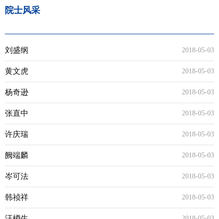
院士风采
刘盛纲
2018-05-03
黄文虎
2018-05-03
杨奇逊
2018-05-03
张直中
2018-05-03
许庆瑞
2018-05-03
阙端麟
2018-05-03
岑可法
2018-05-03
韩祯祥
2018-05-03
汪槱生
2018-05-03