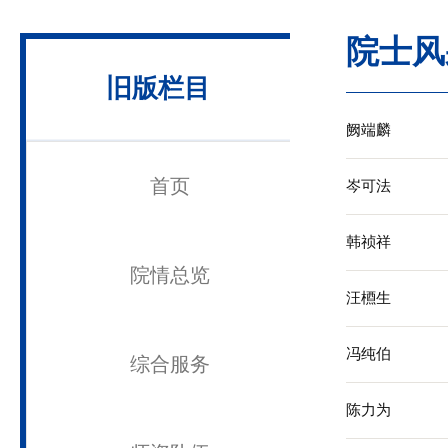
旧版栏目
阙
首页
岑
韩
院情总览