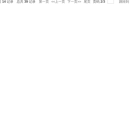
每页
14
记录
总共
39
记录
第一页
<<上