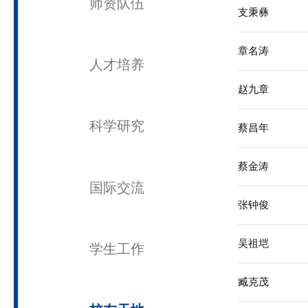
汪
冯
综合服务
陈
师资队伍
支
章
人才培养
赵
科学研究
蔡