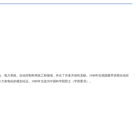
当前位置
浏览次数：
3140
学博士学位。上海交通大学教授。在网络综合、电力系统、自动控制和系统工程领域，作
作为电力系统组组长，参加了长江三峡水力发电站的规划论证。1980年当选为中国