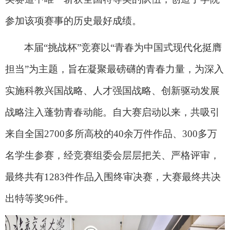
参加该项赛事的历史最好成绩。
本届
“
挑战杯
”
竞赛以
“
青春为中国式现代化挺膺
担当
”
为主题，旨在凝聚最磅礴的青春力量，为深入
实施科教兴国战略、人才强国战略、创新驱动发展
战略注入蓬勃青春动能。自大赛启动以来，共吸引
来自全国
2700
多所高校的
40
余万件作品、
300
多万
名学生参赛，经竞赛组委会层层把关、严格评审，
最终共有
1283
件作品入围终审决赛，大赛最终共决
出特等奖
96
件。