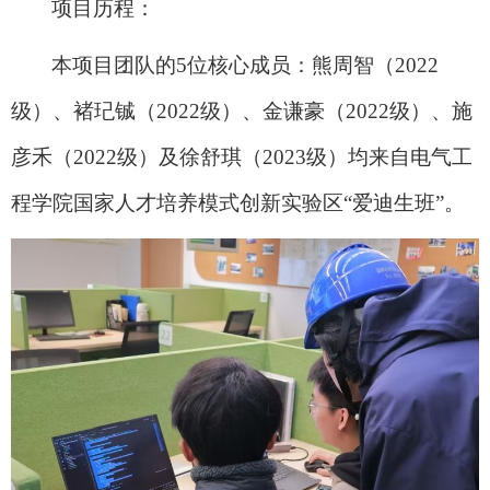
项目历程：
本项目团队的
5
位核心成员：熊周智（
2022
级）、褚
玘
铖（
2022
级）、金谦豪（
2022
级）、施
彦禾（
2022
级）及徐舒琪（
2023
级）均来自电气工
程学院国家人才培养模式创新实验区
“
爱迪生班
”
。