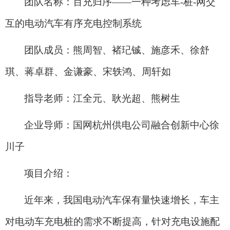
团队名称：
百充归序
——
一种考虑车
-
桩
-
网交
互的电动汽车有序充电控制系统
团队成员：
熊周智、褚
玘
铖、施彦禾、徐舒
琪、蒋卓群、金谦豪、宋轶鸿、周轩如
指导老师：
江全元、耿光超、熊树生
企业导师：
国网杭州供电公司融合创新中心
徐
川子
项目介绍：
近年来，我国电动汽车保有量快速增长，车主
对电动车充电桩的需求不断提高，针对充电设施配