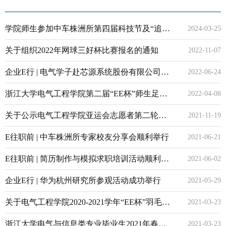
学院师生参加中车株洲所第四届科技节及“追光
2024-03-25
体验营”系列活动
关于组织2022年网球三好杯比赛报名的通知
2022-11-07
企业E行 | 电气学子赴芯源系统股份有限公司
2022-06-24
（MPS）参观学习
浙江大学电气工程学院第二届“EE杯”师生足球
2022-04-08
交流赛圆满落幕
关于公示电气工程学院亚运会志愿者第二轮推
2021-11-19
荐面试名单通知
E往职前 | 中车株洲所专家校友分享会顺利举行
2021-06-21
E往职前 | 简历制作与模拟求职培训活动顺利举
2021-06-02
行
企业E行 | 华为杭州研究所参观活动成功举行
2021-05-29
关于电气工程学院2020-2021学年“EE杯”羽毛球
2021-03-23
赛的通知
浙江大学电气与信息类专业毕业生2021年春季
2021-03-23