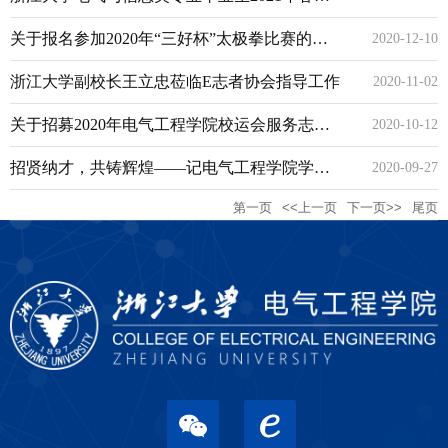
招聘会顺利举行
关于报名参加2020年“三好杯”太极拳比赛的通
2020-12-10
知
浙江大学副校长王立忠莅临E志者协会指导工作
2020-11-02
关于招募2020年电气工程学院校运会服务志愿
2020-10-12
者的通知
招贤纳才，共铸辉煌——记电气工程学院学生
2020-09-27
第一页
<<上一页
下一页>>
尾页
组织2020联合纳新选拔面试