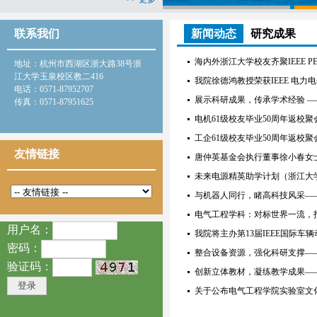
1
联系我们
新闻动态
研究成果
海内外浙江大学校友齐聚IEEE P
地址：杭州市西湖区浙大路38号浙
江大学玉泉校区教二416
我院徐德鸿教授荣获IEEE 电力电子学会 IE
电话：0571-87952707
展示科研成果，传承学术经验 ——
传真：0571-87951625
电机61级校友毕业50周年返校聚
工企61级校友毕业50周年返校聚
友情链接
唐仲英基金会执行董事徐小春女
未来电源精英助学计划（浙江大
与机器人同行，睹高科技风采——日
电气工程学科：对标世界一流，
用户名：
我院将主办第13届IEEE国际车辆
密码：
整合设备资源，强化科研支撑—
验证码：
创新立体教材，凝练教学成果——记
关于公布电气工程学院实验室文化建设